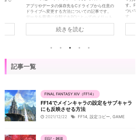
。
す。P
アプリやデータの保存先をCドライブから任意の
ついて
ドライブへ変更する方法についての記事です。
す。
データを最適に分類できPCにとってのメリット
も大きいので是非参考になさってください。
続きを読む
記事一覧
FINAL FANTASY XIV（FF14）
FF14でメインキャラの設定をサブキャラ
にも反映させる方法
2021/12/22
FF14
,
設定コピー
,
GAME
日記・雑談