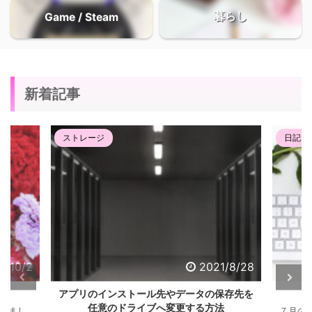
暮らし
Game / Steam
新着記事
ストレージ
日記・
1/10/2
2021/8/28
アプリのインストール先やデータの保存先を
任意のドライブへ変更する方法
迎えまし
７月の