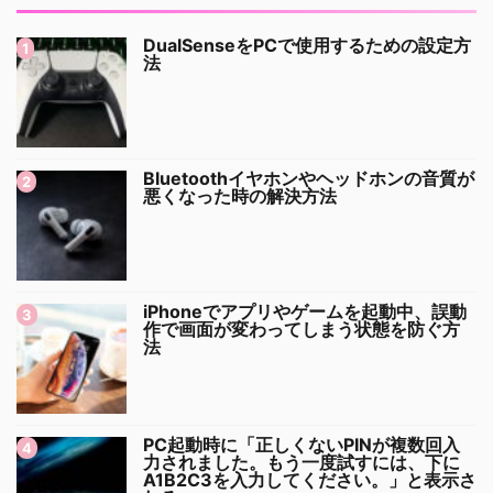
DualSenseをPCで使用するための設定方
法
Bluetoothイヤホンやヘッドホンの音質が
悪くなった時の解決方法
iPhoneでアプリやゲームを起動中、誤動
作で画面が変わってしまう状態を防ぐ方
法
PC起動時に「正しくないPINが複数回入
力されました。もう一度試すには、下に
A1B2C3を入力してください。」と表示さ