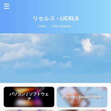
リセルス - LICELS
Licels - Life Celestia -
IV（FF14）
パソコン / ソフトウェ
iPhone / SmartPhone
ア