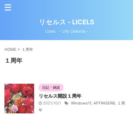
リセルス - LICELS
Licels - Life Celestia -
HOME
>
１周年
１周年
IV（FF14）
日記・雑談
リセルス開設１周年
2021/10/1
Windows11
,
AFFINGER6
,
１周
年