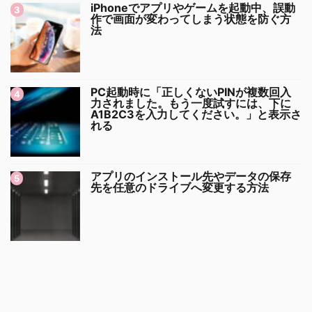
iPhoneでアプリやゲームを起動中、誤動
作で画面が変わってしまう状態を防ぐ方
法
PC起動時に「正しくないPINが複数回入
力されました。もう一度試すには、下に
A1B2C3を入力してください。」と表示さ
れる
アプリのインストール先やデータの保存
先を任意のドライブへ変更する方法